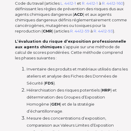
Code du travail (articles
L. 4412-1
et
R. 4412-1
à
R. 4412-160
)
définissant les règles de prévention des risques dus aux
agents chimiques dangereux (
ACD
) et aux agents
chimiques dangereux définis réglementairement comme
cancérogènes, mutagènes ou toxiques pour la
reproduction (
CMR
) (articles
R. 4412-59
à
R. 4412-93
).
L’évaluation du risque d’exposition professionnelle
aux agents chimiques
s’appuie sur une méthode de
calcul de scores pondérées. Cette méthode comprend
les phases suivantes :
Inventaire des produits et matériaux utilisés dans les
ateliers et analyse des Fiches des Données de
Sécurité (
FDS
).
Hiérarchisation des risques potentiels (
HRP
) et
détermination des Groupes d’Exposition
Homogène (
GEH
) et de la stratégie
d’échantillonnage.
Mesure des concentrations d’exposition,
comparaison aux Valeurs Limites d’Exposition