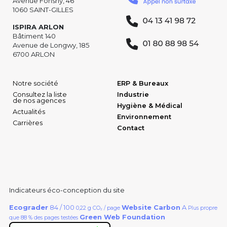
Avenue Fonsny, 46
1060 SAINT-GILLES
ISPIRA ARLON
Bâtiment 140
Avenue de Longwy, 185
6700 ARLON
Notre société
ERP & Bureaux
Consultez la liste
Industrie
de nos agences
Hygiène & Médical
Actualités
Environnement
Carrières
Contact
Indicateurs éco-conception du site
Ecograder
84 / 100
Website Carbon
A
0,22 g CO₂ / page
Plus propre
Green Web Foundation
que 88 % des pages testées