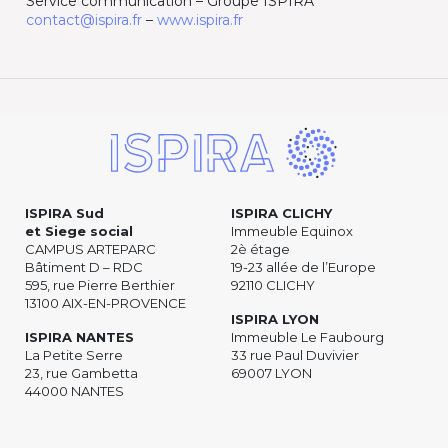
Service communication – Groupe ISPIRA
contact@ispira.fr
–
www.ispira.fr
ISPIRA Sud
ISPIRA CLICHY
et Siege social
Immeuble Equinox
CAMPUS ARTEPARC
2è étage
Bâtiment D – RDC
19-23 allée de l’Europe
595, rue Pierre Berthier
92110 CLICHY
13100 AIX-EN-PROVENCE
ISPIRA LYON
ISPIRA NANTES
Immeuble Le Faubourg
La Petite Serre
33 rue Paul Duvivier
23, rue Gambetta
69007 LYON
44000 NANTES