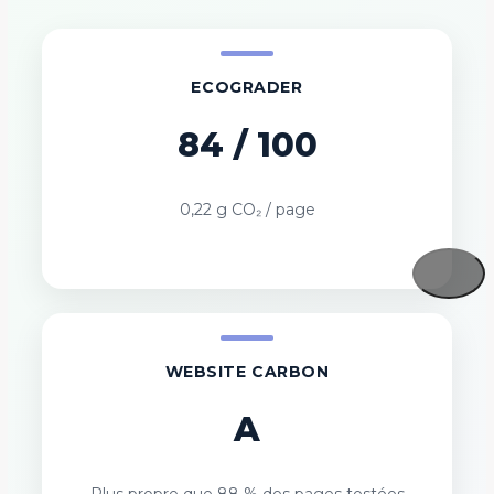
ECOGRADER
84 / 100
0,22 g CO₂ / page
WEBSITE CARBON
A
Plus propre que 88 % des pages testées