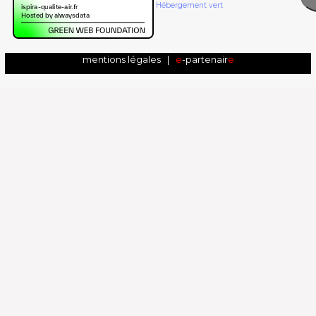
Hébergement vert
mentions légales
|
e
-partenair
e