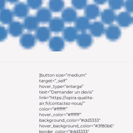
[button size=”medium”
target=”_self”
hover_type=”enlarge”
text=”Demander un devis”
link=”https://ispira-qualite-
air.fr/contactez-nous/”
color=”#ffffff”
hover_color=”#ffffff”
background_color=”#dd3333″
hover_background_color=”#3f80b6″
border_color=”#dd3333″