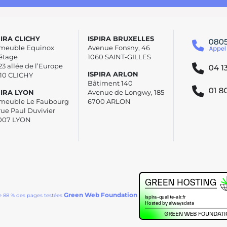
PIRA CLICHY
ISPIRA BRUXELLES
meuble Equinox
Avenue Fonsny, 46
étage
1060 SAINT-GILLES
23 allée de l’Europe
ISPIRA ARLON
110 CLICHY
Bâtiment 140
PIRA LYON
Avenue de Longwy, 185
meuble Le Faubourg
6700 ARLON
rue Paul Duvivier
007 LYON
Green Web Foundation
e 88 % des pages testées