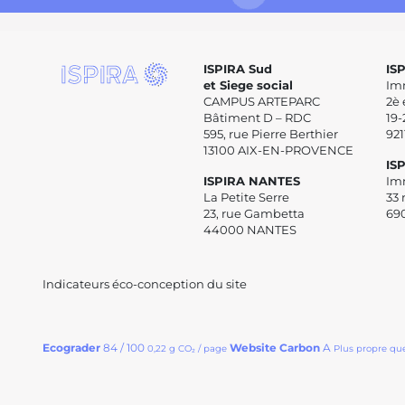
ISPIRA Sud
IS
et Siege social
Im
CAMPUS ARTEPARC
2è 
Bâtiment D – RDC
19-
595, rue Pierre Berthier
92
13100 AIX-EN-PROVENCE
IS
ISPIRA NANTES
Im
La Petite Serre
33 
23, rue Gambetta
69
44000 NANTES
Indicateurs éco-conception du site
Ecograder
84 / 100
Website Carbon
A
0,22 g CO₂ / page
Plus propre qu