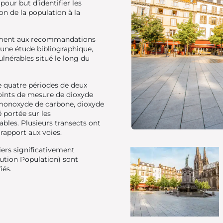
pour but d’identifier les
ion de la population à la
mément aux recommandations
une étude bibliographique,
ulnérables situé le long du
 quatre périodes de deux
oints de mesure de dioxyde
 monoxyde de carbone, dioxyde
é portée sur les
bles. Plusieurs transects ont
 rapport aux voies.
iers significativement
llution Population) sont
iés.