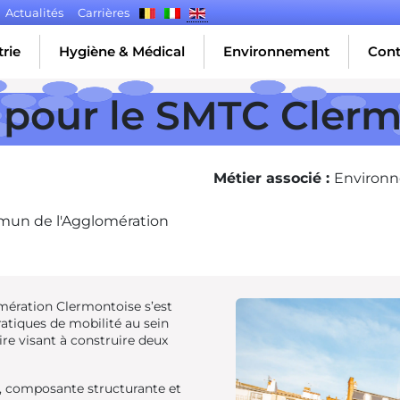
Actualités
Carrières
rie
Hygiène & Médical
Environnement
Cont
é pour le SMTC Cler
Métier associé :
Environ
mun de l'Agglomération
ération Clermontoise s’est
atiques de mobilité au sein
aire visant à construire deux
», composante structurante et