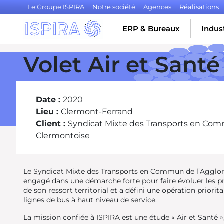
Le Groupe ISPIRA
Notre société
Agences
Réalisations
ERP & Bureaux
Indust
Volet Air et Sant
Date :
2020
Lieu :
Clermont-Ferrand
Client :
Syndicat Mixte des Transports en Com
Clermontoise
Le Syndicat Mixte des Transports en Commun de l’Agglom
engagé dans une démarche forte pour faire évoluer les pr
de son ressort territorial et a défini une opération priorit
lignes de bus à haut niveau de service.
La mission confiée à ISPIRA est une étude « Air et Santé 