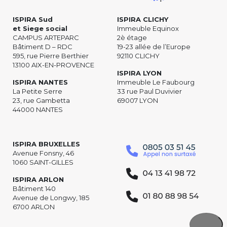
ISPIRA Sud
ISPIRA CLICHY
et Siege social
Immeuble Equinox
CAMPUS ARTEPARC
2è étage
Bâtiment D – RDC
19-23 allée de l’Europe
595, rue Pierre Berthier
92110 CLICHY
13100 AIX-EN-PROVENCE
ISPIRA LYON
ISPIRA NANTES
Immeuble Le Faubourg
La Petite Serre
33 rue Paul Duvivier
23, rue Gambetta
69007 LYON
44000 NANTES
ISPIRA BRUXELLES
Avenue Fonsny, 46
1060 SAINT-GILLES
ISPIRA ARLON
Bâtiment 140
Avenue de Longwy, 185
6700 ARLON