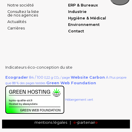
Notre société
ERP & Bureaux
Consultez la liste
Industrie
de nos agences
Hygiène & Médical
Actualités
Environnement
Carrières
Contact
Indicateurs éco-conception du site
Ecograder
84 / 100
Website Carbon
A
0,22 g CO₂ / page
Plus propre
Green Web Foundation
que 88 % des pages testées
Hébergement vert
mentions légales
|
e
-partenair
e