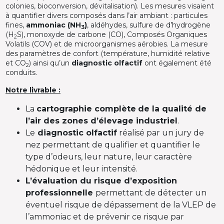
colonies, bioconversion, dévitalisation). Les mesures visaient
à quantifier divers composés dans l’air ambiant : particules
fines,
ammoniac (NH
)
, aldéhydes, sulfure de d’hydrogène
3
(H
S), monoxyde de carbone (CO), Composés Organiques
2
Volatils (COV) et de microorganismes aérobies. La mesure
des paramètres de confort (température, humidité relative
et CO
) ainsi qu’un
diagnostic olfactif
ont également été
2
conduits.
Notre livrable :
La
cartographie complète
de la qualité de
l’air des zones d’élevage industriel
.
Le
diagnostic olfactif
réalisé par un jury de
nez permettant de qualifier et quantifier le
type d’odeurs, leur nature, leur caractère
hédonique et leur intensité.
L’évaluation du risque d’exposition
professionnelle
permettant de détecter un
éventuel risque de dépassement de la VLEP de
l’ammoniac et de prévenir ce risque par