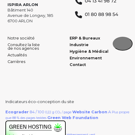
ISPIRA ARLON
Bâtiment 140
Avenue de Longwy, 185
6700 ARLON
Notre société
ERP & Bureaux
Consultez la liste
Industrie
de nos agences
Hygiène & Médical
Actualités
Environnement
Carrières
Contact
Indicateurs éco-conception du site
Ecograder
84 / 100
Website Carbon
A
0,22 g CO₂ / page
Plus propre
Green Web Foundation
que 88 % des pages testées
Hébergement vert