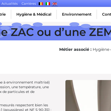
Actualités
Carrières
rie
Hygiène & Médical
Environnement
Cont
une ZAC ou d’une ZE
Métier associé :
Hygiène 
e à environnement maîtrisé)
ression, une température, une
 de particules et de
s mesurés respectent bien les
 (poussières) et NF S 90-351 :