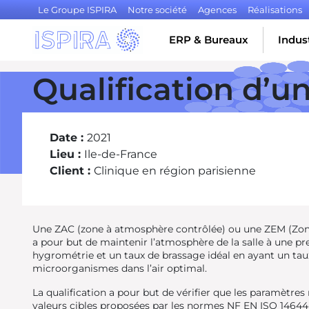
Le Groupe ISPIRA
Notre société
Agences
Réalisations
ERP & Bureaux
Indust
Qualification d’
Date :
2021
Lieu :
Ile-de-France
Client :
Clinique en région parisienne
Une ZAC (zone à atmosphère contrôlée) ou une ZEM (Zon
a pour but de maintenir l’atmosphère de la salle à une p
hygrométrie et un taux de brassage idéal en ayant un taux
microorganismes dans l’air optimal.
La qualification a pour but de vérifier que les paramètre
valeurs cibles proposées par les normes NF EN ISO 14644-1