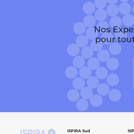
Nos Exper
pour tou
ISPIRA Sud
IS