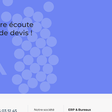
tre écoute
e devis !
Notre société
ERP & Bureaux