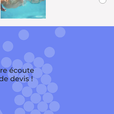
tre écoute
e devis !