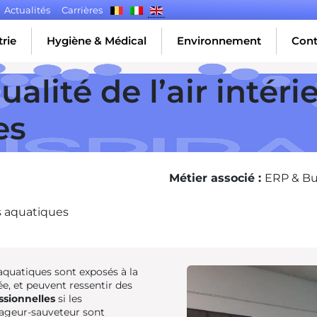
Actualités
Carrières
rie
Hygiène & Médical
Environnement
Cont
alité de l’air intéri
es
Métier associé :
ERP & B
s aquatiques
 aquatiques sont exposés à la
e, et peuvent ressentir des
ssionnelles
si les
nageur-sauveteur sont