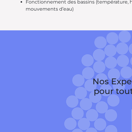
Fonctionnement des bassins (température, hu
mouvements d’eau)
Nos Exper
pour tou