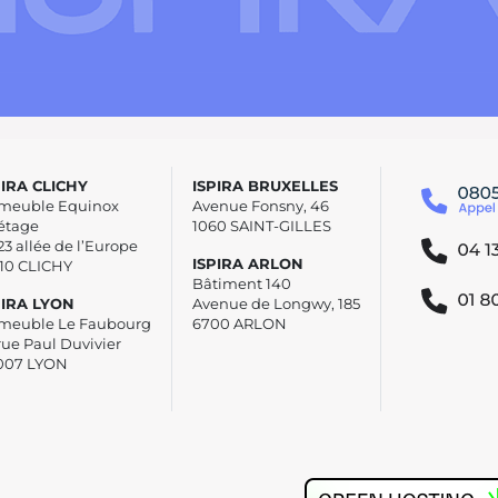
PIRA CLICHY
ISPIRA BRUXELLES
meuble Equinox
Avenue Fonsny, 46
étage
1060 SAINT-GILLES
23 allée de l’Europe
ISPIRA ARLON
110 CLICHY
Bâtiment 140
PIRA LYON
Avenue de Longwy, 185
meuble Le Faubourg
6700 ARLON
rue Paul Duvivier
007 LYON