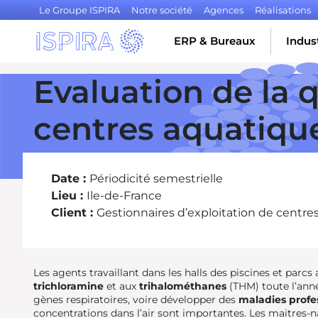
Le Groupe ISPIRA
Notre société
Agences
Réalisations
ERP & Bureaux
Indust
Evaluation de la qu
centres aquatiqu
Date :
Périodicité semestrielle
Lieu :
Ile-de-France
Client :
Gestionnaires d’exploitation de centre
Les agents travaillant dans les halls des piscines et parcs
trichloramine
et aux
trihalométhanes
(THM) toute l’anné
gènes respiratoires, voire développer des
maladies profe
concentrations dans l’air sont importantes. Les maitres-