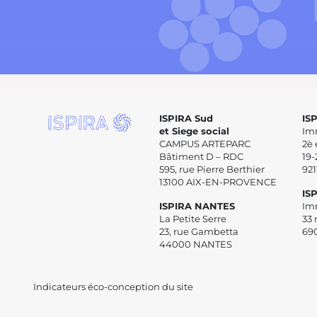
ISPIRA Sud
IS
et Siege social
Im
CAMPUS ARTEPARC
2è 
Bâtiment D – RDC
19-
595, rue Pierre Berthier
92
13100 AIX-EN-PROVENCE
IS
ISPIRA NANTES
Im
La Petite Serre
33 
23, rue Gambetta
69
44000 NANTES
Indicateurs éco-conception du site