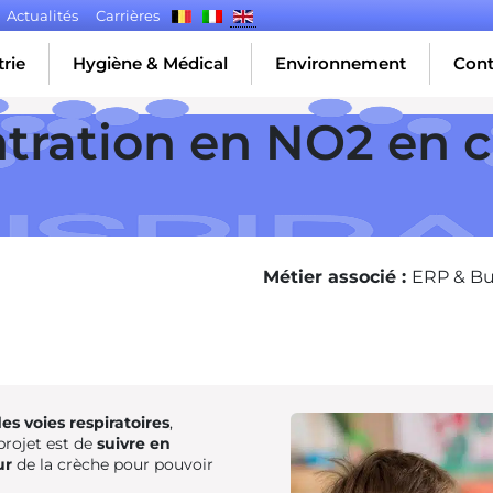
Actualités
Carrières
rie
Hygiène & Médical
Environnement
Cont
ntration en NO2 en 
Métier associé :
ERP & B
s voies respiratoires
,
projet est de
suivre en
ur
de la crèche pour pouvoir