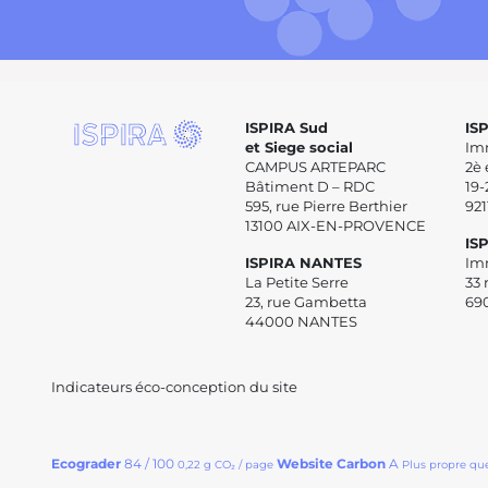
ISPIRA Sud
IS
et Siege social
Im
CAMPUS ARTEPARC
2è 
Bâtiment D – RDC
19-
595, rue Pierre Berthier
92
13100 AIX-EN-PROVENCE
IS
ISPIRA NANTES
Im
La Petite Serre
33 
23, rue Gambetta
69
44000 NANTES
Indicateurs éco-conception du site
Ecograder
84 / 100
Website Carbon
A
0,22 g CO₂ / page
Plus propre qu