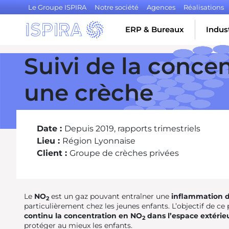
Le Groupe ISPIRA
Notre société
Agences
Réalisations
ERP & Bureaux
Indust
Suivi de la conce
une crèche
Date :
Depuis 2019, rapports trimestriels
Lieu :
Région Lyonnaise
Client :
Groupe de crèches privées
Le
NO
est un gaz pouvant entraîner une
inflammation de
2
particulièrement chez les jeunes enfants. L’objectif de ce 
continu la concentration en NO
dans l’espace extérie
2
protéger au mieux les enfants.