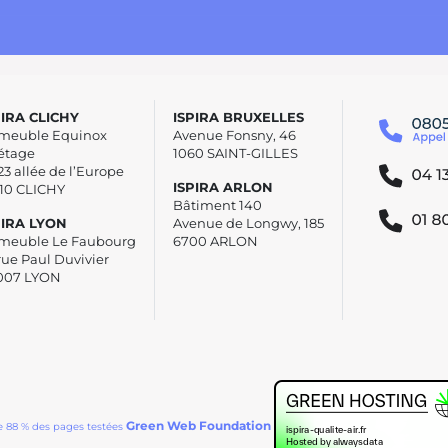
PIRA CLICHY
ISPIRA BRUXELLES
meuble Equinox
Avenue Fonsny, 46
étage
1060 SAINT-GILLES
23 allée de l’Europe
ISPIRA ARLON
110 CLICHY
Bâtiment 140
PIRA LYON
Avenue de Longwy, 185
meuble Le Faubourg
6700 ARLON
rue Paul Duvivier
007 LYON
Green Web Foundation
e 88 % des pages testées