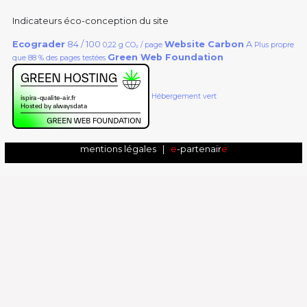
Indicateurs éco-conception du site
Ecograder
84 / 100
Website Carbon
A
0,22 g CO₂ / page
Plus propre
Green Web Foundation
que 88 % des pages testées
Hébergement vert
mentions légales
|
e
-partenair
e