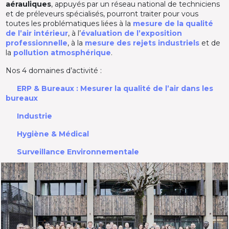
aérauliques
, appuyés par un réseau national de techniciens
et de préleveurs spécialisés, pourront traiter pour vous
toutes les problématiques liées à la
mesure de la qualité
de l’air intérieur
, à l’
évaluation de l’exposition
professionnelle
, à la
mesure des rejets industriels
et de
la
pollution atmosphérique
.
Nos 4 domaines d’activité :
ERP & Bureaux : Mesurer la qualité de l’air dans les
bureaux
Industrie
Hygiène & Médical
Surveillance Environnementale