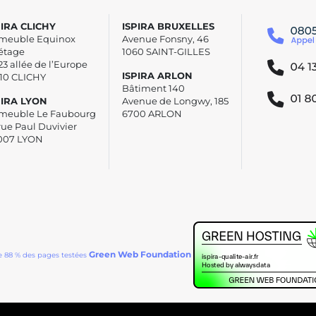
PIRA CLICHY
ISPIRA BRUXELLES
meuble Equinox
Avenue Fonsny, 46
étage
1060 SAINT-GILLES
23 allée de l’Europe
ISPIRA ARLON
110 CLICHY
Bâtiment 140
PIRA LYON
Avenue de Longwy, 185
meuble Le Faubourg
6700 ARLON
rue Paul Duvivier
007 LYON
Green Web Foundation
e 88 % des pages testées