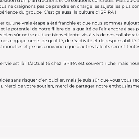
position d’un plan d’actions et de solutions concrètes. Mais au-
us ne craignons pas de prendre en charge les sujets les plus co
périence du groupe. C’est ça aussi la culture d’ISPIRA !
ter qu’une vraie étape a été franchie et que nous sommes aujour
 et le potentiel de notre filière de la qualité de l’air encore à 
bien sûr notre culture bienveillante, vis-à-vis de nos collaborat
r nos engagements de qualité, de réactivité et de responsabilité.
tionnelles et je suis convaincu que d’autres talents seront tentés
nvie est là ! L’actualité chez ISPIRA est souvent riche, mais n
idés sans risquer d’en oublier, mais je suis sûr que vous vous rec
!). Merci de votre soutien, merci de partager notre enthousiasme