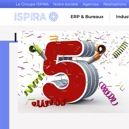
Le Groupe ISPIRA
Notre société
Agences
Réalisations
ERP & Bureaux
Indust
ISPIRA a 5 ans
Publié le 10 février 2022