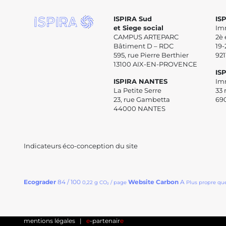
ISPIRA Sud
IS
et Siege social
Im
CAMPUS ARTEPARC
2è 
Bâtiment D – RDC
19-
595, rue Pierre Berthier
92
13100 AIX-EN-PROVENCE
IS
ISPIRA NANTES
Im
La Petite Serre
33 
23, rue Gambetta
69
44000 NANTES
Indicateurs éco-conception du site
Ecograder
84 / 100
Website Carbon
A
0,22 g CO₂ / page
Plus propre qu
mentions légales
|
e
-partenair
e